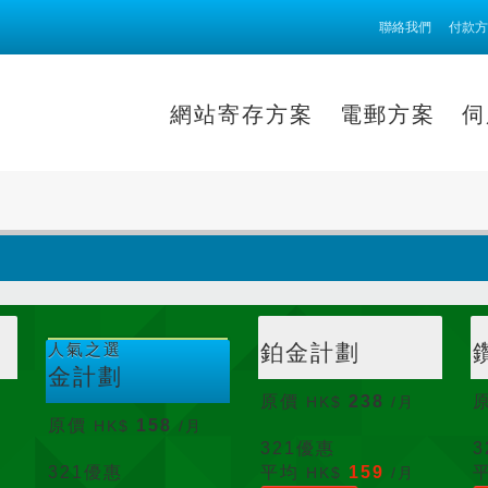
聯絡我們
付款方
網站寄存方案
電郵方案
伺
人氣之選
鉑金計劃
金計劃
原價
238
HK$
/月
原價
158
HK$
/月
321
優惠
3
321
優惠
平均
159
HK$
/月