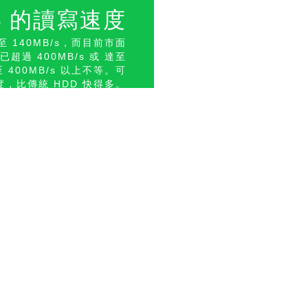
% 的讀寫速度
 至 140MB/s，而目前市面
超過 400MB/s 或 達至
至 400MB/s 以上不等。可
度，比傳統 HDD 快得多。
可瀏覽
HKEPC 的專題報導