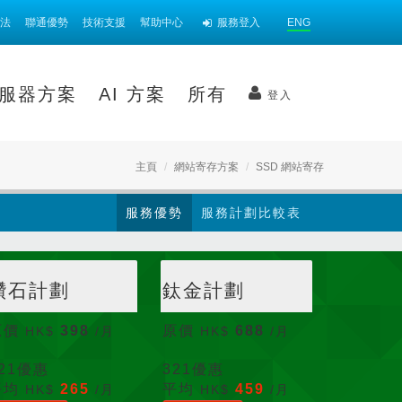
法
聯通優勢
技術支援
幫助中心
服務登入
ENG
服器方案
AI 方案
所有
登入
主頁
網站寄存方案
SSD 網站寄存
服務優勢
服務計劃比較表
鑽石計劃
鈦金計劃
原價
398
原價
688
HK$
/月
HK$
/月
21
優惠
321
優惠
平均
265
平均
459
HK$
/月
HK$
/月