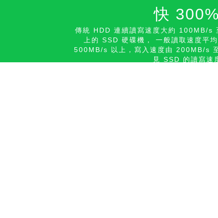
快 300
傳統 HDD 連續讀寫速度大約 100MB/s
上的 SSD 硬碟機， 一般讀取速度平均已
500MB/s 以上，寫入速度由 200MB/s 
見 SSD 的讀寫速
更多詳情