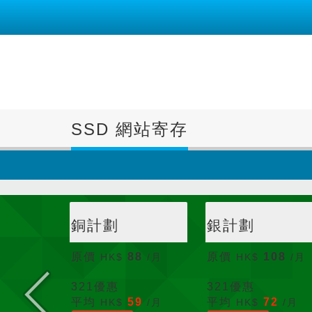
SSD 網站寄存
銅計劃
銀計劃
原價
88
原價
108
HK$
/月
HK$
/月
321
優惠
321
優惠
平均
59
平均
72
HK$
/月
HK$
/月