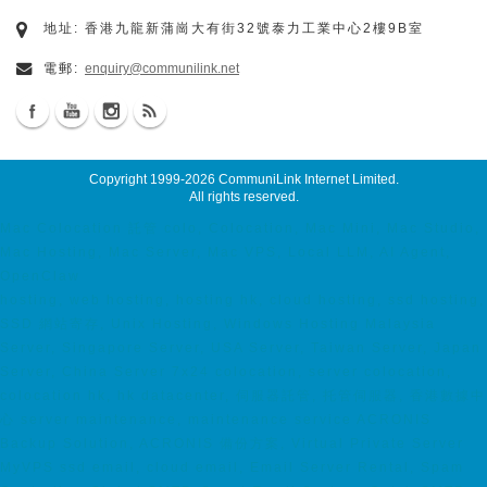
地址: 香港九龍新蒲崗大有街32號泰力工業中心2樓9B室
電郵:
enquiry@communilink.net
Copyright 1999-2026
CommuniLink Internet Limited
.
All rights reserved.
Mac Colocation 託管 colo, Colocation, Mac Mini, Mac Studio,
Mac Hosting, Mac Server, Mac VPS, Local LLM, AI Agent,
OpenClaw
hosting, web hosting, hosting hk, cloud hosting, ssd hosting,
SSD 網站寄存, Unix Hosting, Windows Hosting Malaysia
Server, Singapore Server, USA Server, Taiwan Server, Japan
Server, China Server 7x24 colocation, server colocation,
colocation hk, hk datacenter, 伺服器託管, 托管伺服器, 香港數據中
心 server maintenance, maintenance service ACRONIS
Backup Solution, ACRONIS 備份方案, Virtual Private Server
MyVPS ssd email, cloud email, Email Server Rental, Spam