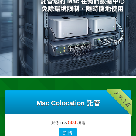
人氣之選
Mac Colocation 託管
500
只係
HK$
/月起
詳情