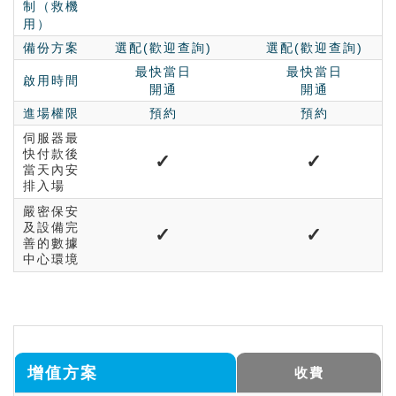
制（救機
用）
備份方案
選配(歡迎查詢)
選配(歡迎查詢)
最快當日
最快當日
啟用時間
開通
開通
進場權限
預約
預約
伺服器最
快付款後
✓
✓
當天內安
排入場
嚴密保安
及設備完
✓
✓
善的數據
中心環境
增值方案
收費