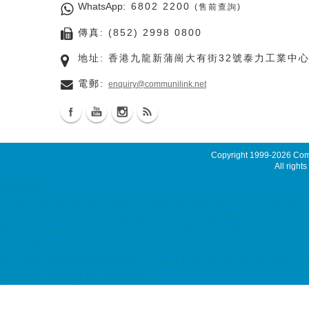
WhatsApp
: 6802 2200
(售前查詢)
傳真: (852) 2998 0800
地址: 香港九龍新蒲崗大有街32號泰力工業中心
電郵:
enquiry@communilink.net
Copyright 1999-2026
Comm
All rights
最新消息
server maintenance, maintenance service dedicated server,
hosting hk, cloud hosting, ssd hosting, SSD 網站寄存, Unix Hos
Rental, Spam Controller, Global SMTP, Smart Email System,
7x24 Malaysia Server, Singapore Server, USA Server, Taiwa
Solution, ACRONIS 備份方案, Virtual Private Server MyVPS coloc
服器託管, 托管伺服器, 香港數據中心